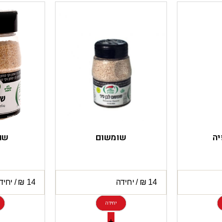
יה
שומשום
שו
יחידה