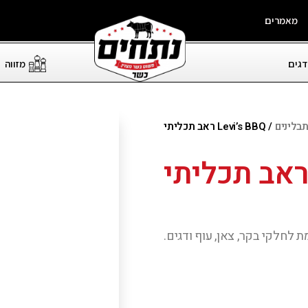
מאמרים
דגים
מזווה
בלינים
/ Levi’s BBQ ראב תכליתי
 לחלקי בקר, צאן, עוף ודגים.