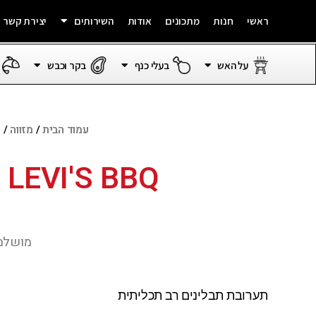
ראשי
חנות
מתכונים
אודות
השירותים
יצירת קשר
על האש
בעלי כנף
בקר וכבש
עמוד הבית
/
מזווה
/
ת
LEVI'S BBQ ראב תכליתי
מושלמת
תערובת תבלינים רב תכליתית