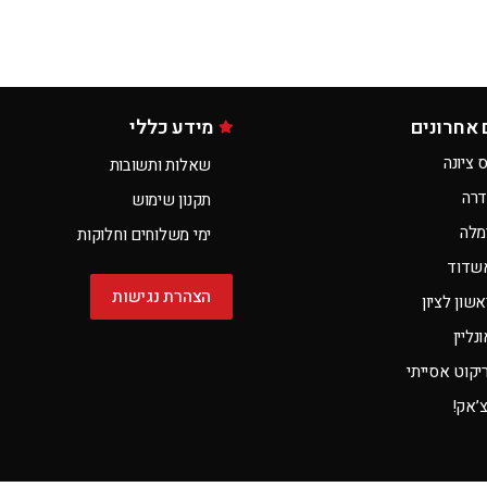
 אחרונים
מידע כללי
 ציונה
שאלות ותשובות
דרה
תקנון שימוש
מלה
ימי משלוחים וחלוקות
שדוד
הצהרת נגישות
שון לציון
ליין
קוט אסייתי
צ’אק!