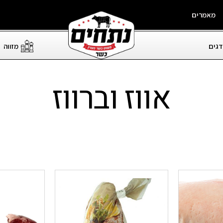
מאמרים
דגים
מזווה
אווז וברווז