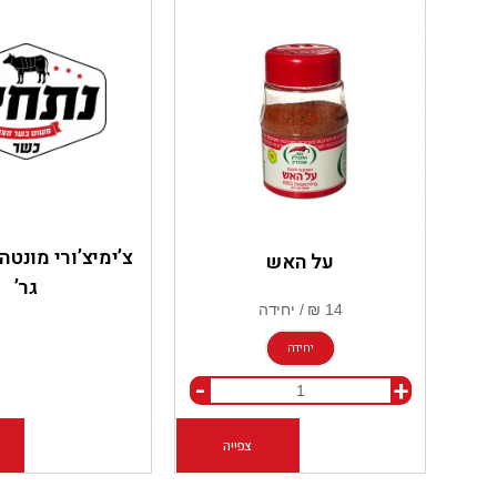
על האש
גר’
יחידה
-
+
צפייה
הוספה לסל