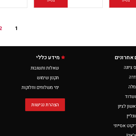
צפייה
הוספה לסל
צפייה
הוספה לסל
2
1
 אחרונים
מידע כללי
 ציונה
שאלות ותשובות
דרה
תקנון שימוש
מלה
ימי משלוחים וחלוקות
שדוד
הצהרת נגישות
שון לציון
ליין
קוט אסייתי
צ’אק!