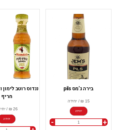
בירה ג’מס pils
ננדוס רוטב לימון 
חריף
יחידה
יחידה
-
+