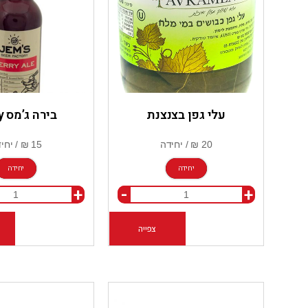
עלי גפן בצנצנת
בירה ג’מס berry
יחידה
יחידה
+
-
+
צפייה
הוספה לסל