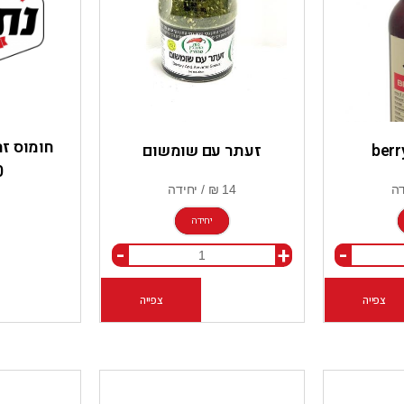
חומוס זה
זעתר עם שומשום
0
יחידה
-
+
-
צפייה
מידע נוסף
צפייה
הוספה לסל