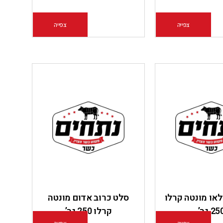
צפייה
הוספה לסל
צפייה
הוספה לסל
או מונטה קרלו
סלט כרוב אדום מונטה
25 גר’
קרלו 250 גר’