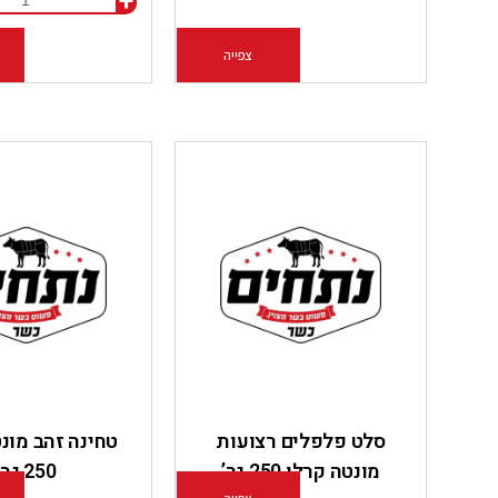
+
צפייה
מידע נוסף
סלט פלפלים רצועות
טחינה זהב מונ
מונטה קרלו 250 גר’
250 גר’