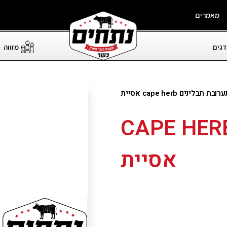
מאמרים
דגים
מזווה
בת תבלינים cape herb אסיית
רובת תבלינים CAPE HERB
אסיית