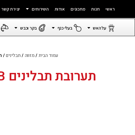
ראשי
חנות
מתכונים
אודות
השירותים
יצירת קשר
על האש
בעלי כנף
בקר וכבש
עמוד הבית
/
מזווה
/
תבלינים
/ תערו
תע