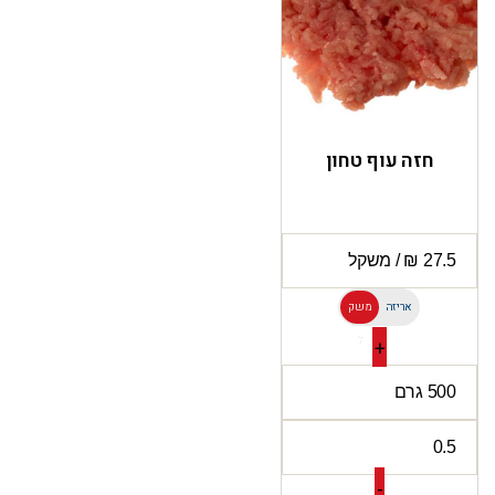
חזה עוף טחון
אריזה
משק
ל
+
-