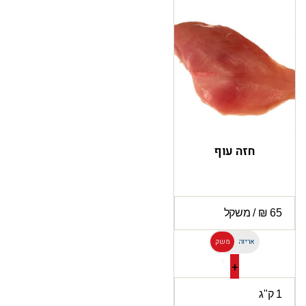
חזה עוף
אריזה
משק
ל
+