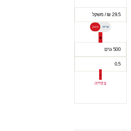
אריזה
משק
ל
+
-
צפייה