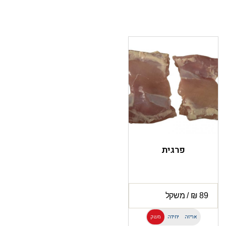
פרגית
אריזה
יחידה
משק