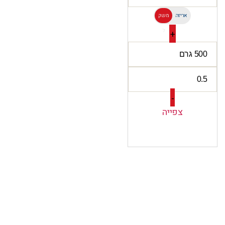
אריזה
משק
ל
+
-
צפייה