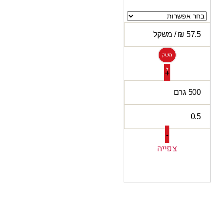
משק
ל
+
-
צפייה