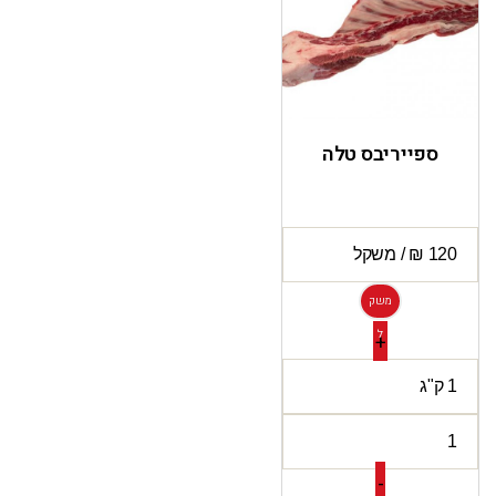
ספייריבס טלה
משק
ל
+
-