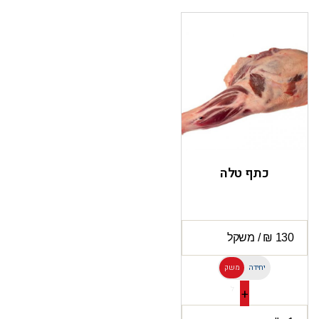
כתף טלה
יחידה
משק
ל
+