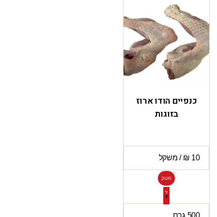
כנפיים הודו ארוז
בזוגות
משק
ל
+