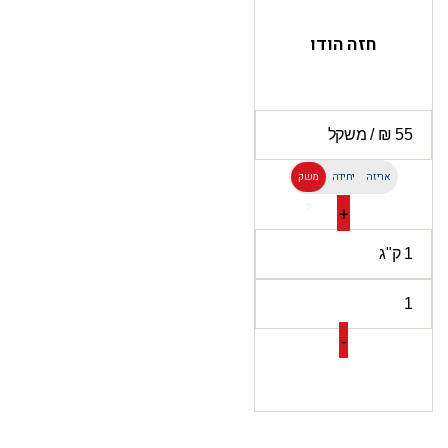
חזה הודו
אריזה
יחידה
משק
ל
+
-