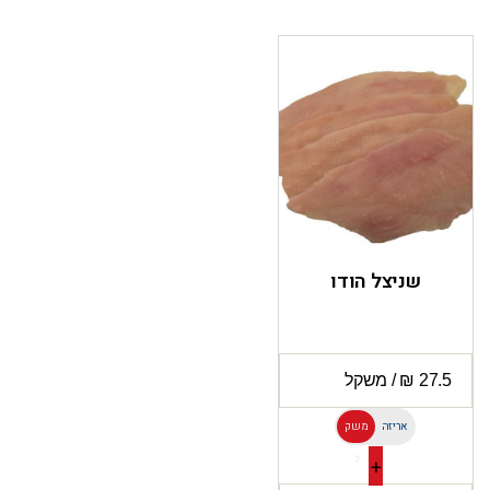
שניצל הודו
אריזה
משק
ל
+