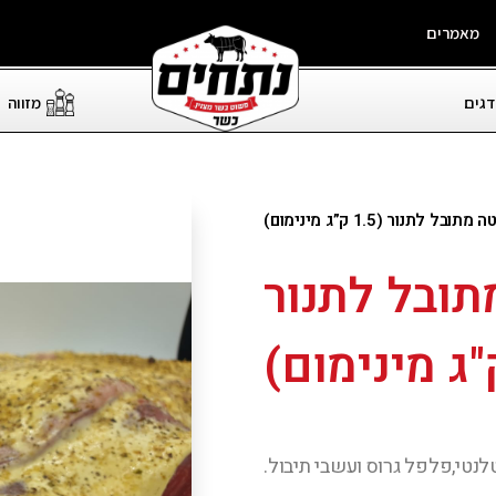
מאמרים
דגים
מזווה
 לתנור (1.5 ק”ג מינימום)
תובל לתנור
נטי,פלפל גרוס ועשבי תיבול.