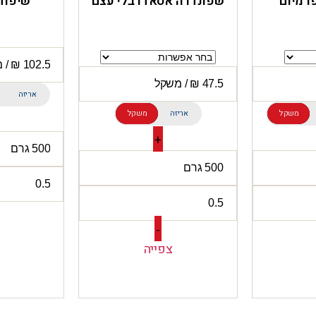
פרמיום
שפונדרה אסאדו בלי עצם
שיפודי
אריזה
משקל
אריזה
משקל
+
-
צפייה