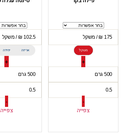
פילה בקר
סינטה עגלה 
משקל
אריזה
יחידה
+
+
-
-
צפייה
צפייה