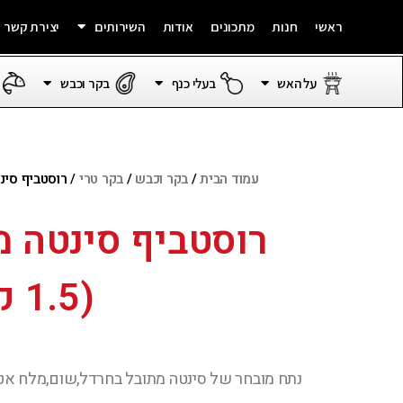
ראשי
חנות
מתכונים
אודות
השירותים
יצירת קשר
על האש
בעלי כנף
בקר וכבש
עמוד הבית
/
בקר וכבש
/
בקר טרי
/ רוסטביף סינטה מתובל
רוסטביף סינטה מ
(1.5 ק"ג מינימום)
נתח מובחר של סינטה
מתובל בחרדל,שום,מלח אטל