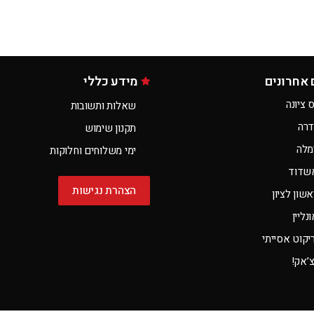
 אחרונים
מידע כללי
 ציונה
שאלות ותשובות
דרה
תקנון שימוש
מלה
ימי משלוחים וחלוקות
שדוד
הצהרת נגישות
שון לציון
ליין
קוט אסייתי
צ’אק!