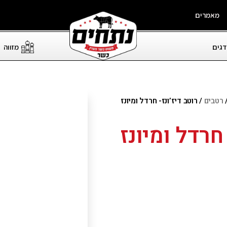
מאמרים
דגים
מזווה
רטבים
/ רוטב דיז’ונז- חרדל ומיונז
 חרדל ומיונז