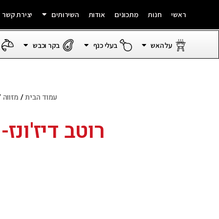
ראשי
חנות
מתכונים
אודות
השירותים
יצירת קשר
על האש
בעלי כנף
בקר וכבש
עמוד הבית
/
מזווה
/
רוטב דיז'ונז-