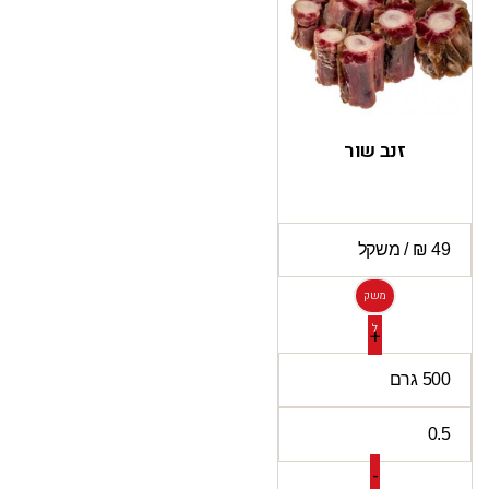
זנב שור
משק
ל
+
-