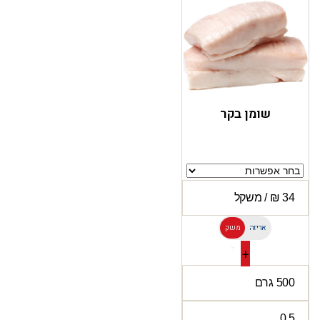
שומן בקר
אריזה
משק
ל
+