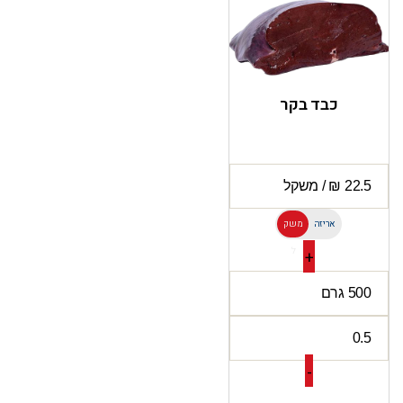
כבד בקר
אריזה
משק
ל
+
-