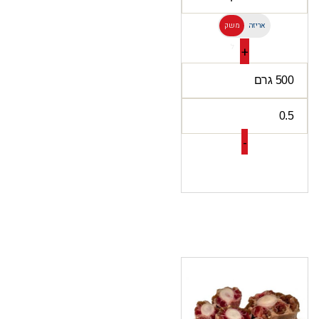
אריזה
משק
ל
+
-