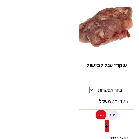
שקדי עגל לבישול
אריזה
משק
ל
+