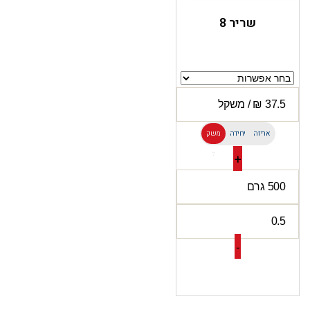
שריר 8
אריזה
יחידה
משק
ל
+
-