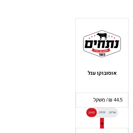
אוסובוקו עגל
אריזה
יחידה
משק
ל
+