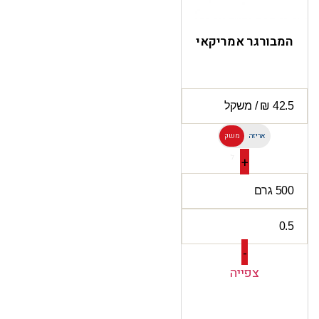
המבורגר אמריקאי
אריזה
משק
ל
+
-
צפייה