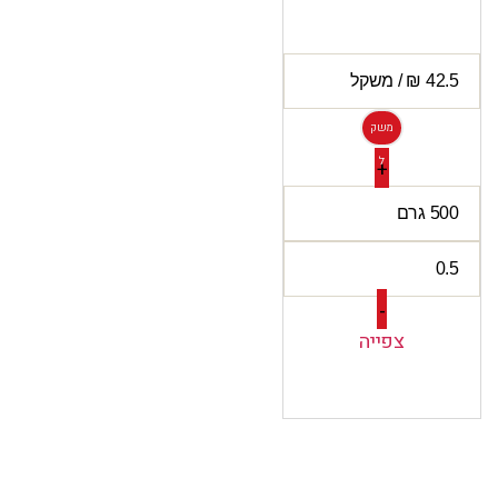
משק
ל
+
-
צפייה