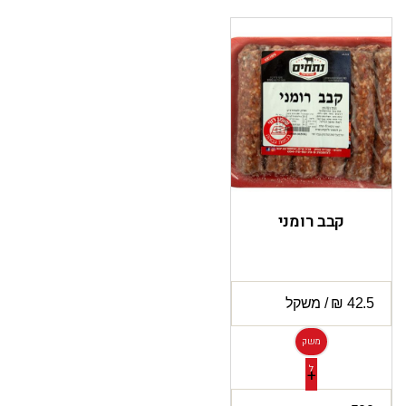
קבב רומני
משק
ל
+