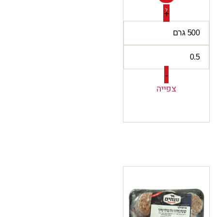
ל
+
-
צפייה