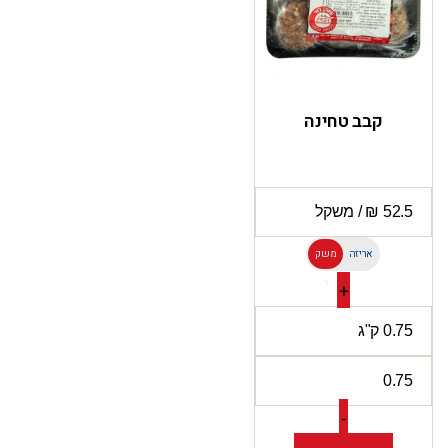
קבב טחינה
אריזה
משק
ל
+
-