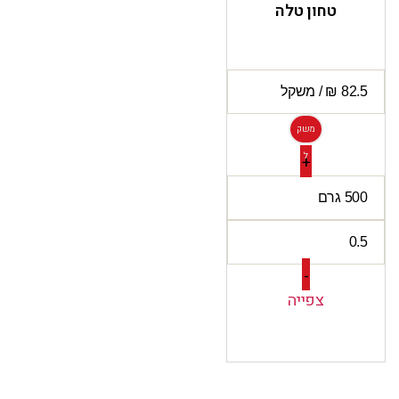
טחון טלה
משק
ל
+
-
צפייה