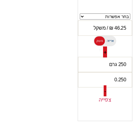
אריזה
משק
ל
+
-
צפייה