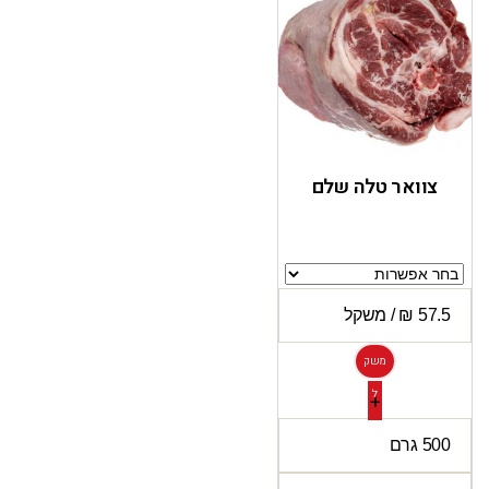
צוואר טלה שלם
משק
ל
+