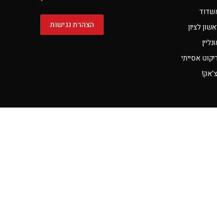
שדוד
הצהרת נגישות
שון לציון
ליין
קוט אסייתי
צ’אק!