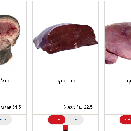
קר
כבד בקר
רגל 
שקל
אריזה
משקל
אריזה
+