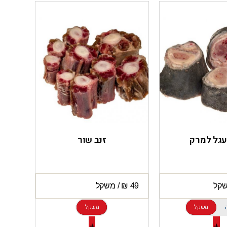
עגל למרק
זנב שור
משקל
משקל
+
+