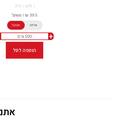
79
אריזה
משקל
+
הוספה לסל
אתם 