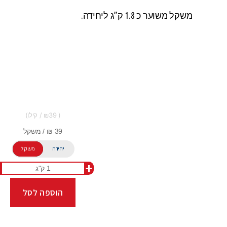
משקל משוער כ 1.8 ק”ג ליחידה.
39
יחידה
משקל
+
הוספה לסל