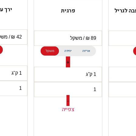
ירך ע
בה לגריל
פרגית
אריזה
יחידה
משקל
+
-
צפייה