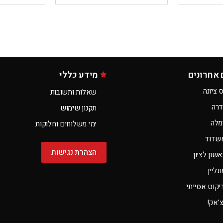
 אחרונים
מידע כללי
 ציונה
שאלות ותשובות
דרה
תקנון שימוש
מלה
ימי משלוחים וחלוקות
שדוד
הצהרת נגישות
שון לציון
ליין
קוט אסייתי
צ’אק!