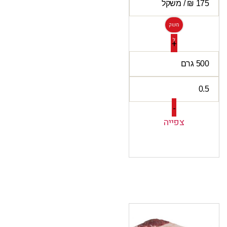
משק
ל
+
-
צפייה