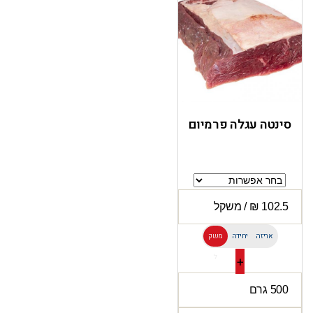
סינטה עגלה פרמיום
אריזה
יחידה
משק
ל
+