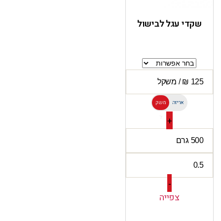
שקדי עגל לבישול
אריזה
משק
ל
+
-
צפייה