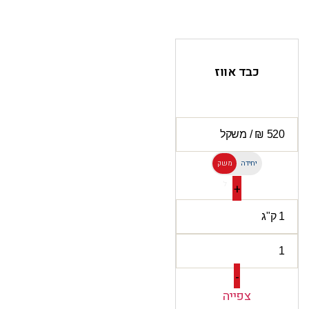
כבד אווז
יחידה
משק
ל
+
-
צפייה