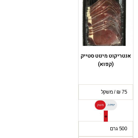
אנטריקוט מינוט סטייק
(קפוא)
יחידה
משק
ל
+