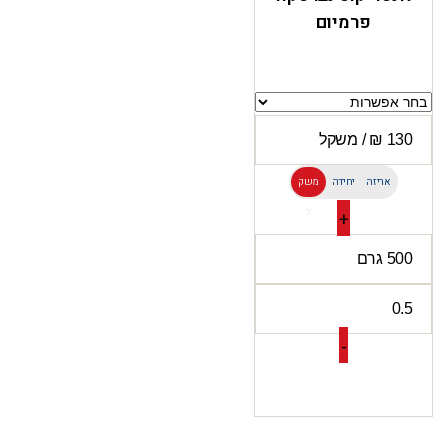
פרמיום
אריזה
יחידה
משק
ל
+
-