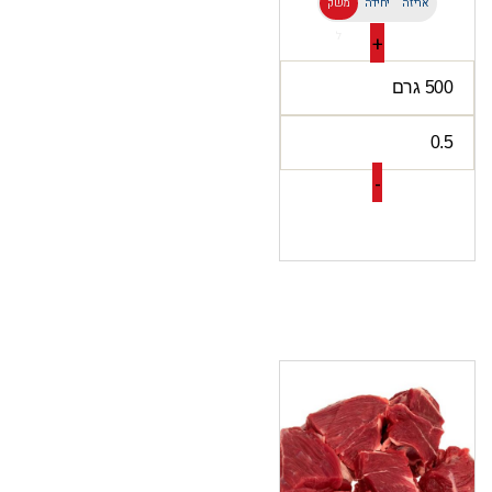
אריזה
יחידה
משק
ל
+
-