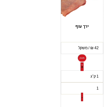
ירך עוף
משק
ל
+
-