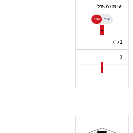
אריזה
משק
ל
+
-