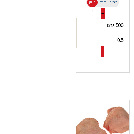
אריזה
יחידה
משק
ל
+
-