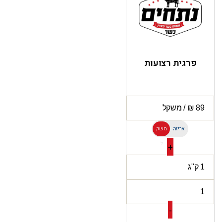
פרגית רצועות
אריזה
משק
ל
+
-