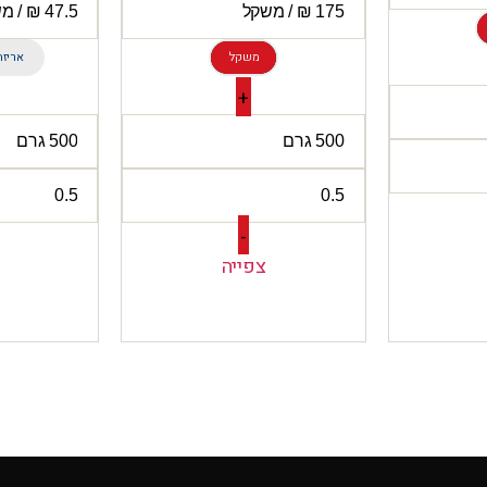
משקל
אריזה
+
-
צפייה