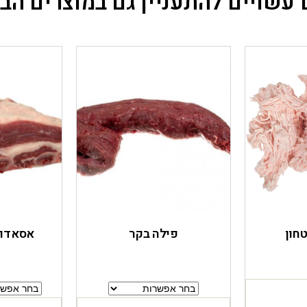
עשויים להתעניין גם במוצרים הב
חון
פילה בקר
אסאדו 