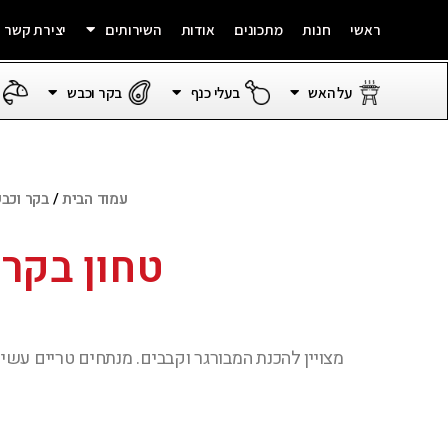
ראשי
חנות
מתכונים
אודות
השירותים
יצירת קשר
על האש
בעלי כנף
בקר וכבש
עמוד הבית
/
בקר וכב
טחון בקר Xטרה שומן
מצויין להכנת המבורגר וקבבים. מנתחים טריים עשירים בשומן. כ