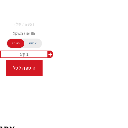
95
אריזה
משקל
+
הוספה לסל