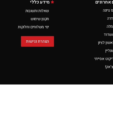
 אחרונים
מידע כללי
 ציונה
שאלות ותשובות
דרה
תקנון שימוש
מלה
ימי משלוחים וחלוקות
שדוד
הצהרת נגישות
שון לציון
ליין
קוט אסייתי
צ’אק!