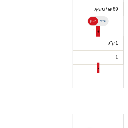
אריזה
משק
ל
+
-