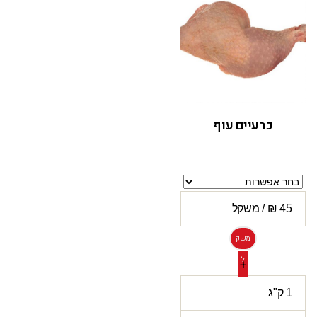
כרעיים עוף
משק
ל
+