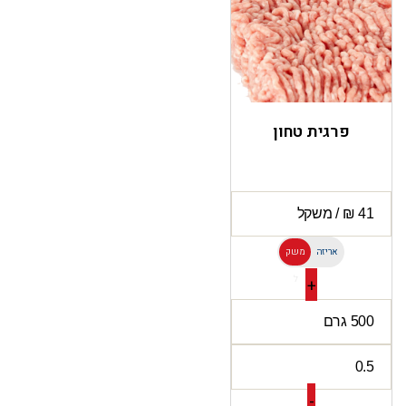
פרגית טחון
אריזה
משק
ל
+
-