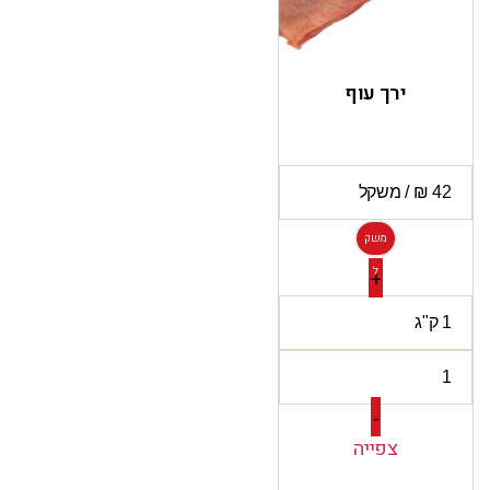
ירך עוף
משק
ל
+
-
צפייה