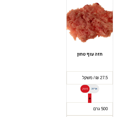
חזה עוף טחון
אריזה
משק
ל
+