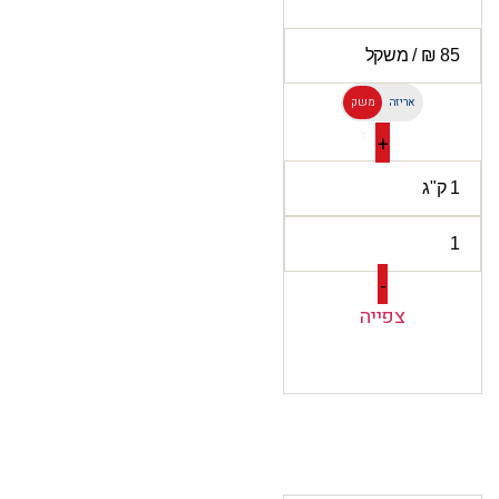
אריזה
משק
ל
+
-
צפייה