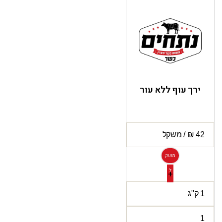
ירך עוף ללא עור
משק
ל
+