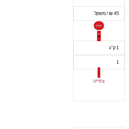
משק
ל
+
-
צפייה