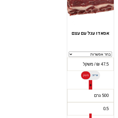
אסאדו עגל עם עצם
אריזה
משק
ל
+