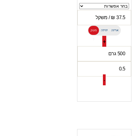
אריזה
יחידה
משק
ל
+
-