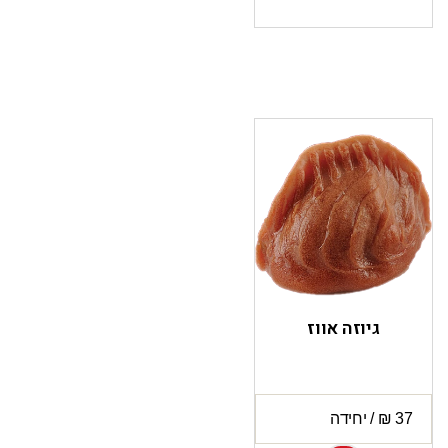
גיוזה אווז