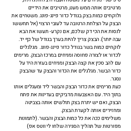
מרטיבים אותה ממש מעט, מרטיבים את הידיים
ולוקחים כמות בצק בגודל כדור פינג-פונג. משטחים את
הבצק על הצלחת הרטובה עד לעובי הרצוי (אל תחששו
לנסות את הכי דק שלכם, אם נקרע- תעשו את הבא
עבה יותר). הבצק צריך להיות בערך בגודל של כף יד.
לוקחים כמות בשר בגודל כדור פינג-פונג. מגלגלים
לכדור או לצורה פחוסה ומניחים במרכז הבצק. מרימים
עם להב סכין את קצה הבצק ומניחים בעזרת היד על
כדור הבשר. מגלגלים את הכדור והבצק עד שהבצק
נסגר.
כעת מרימים את כדור הבצק והבשר ליד ומעגלים אותו
בתוך היד. עם האצבעות מדביקים בעדינות את פתח
הבצק, ואם יש יתרת בצק תולשים אותה בצביטה
ומחזירים אותה לקערת הבצק.
משלימים ככה את כל כמות הבצק והבשר. (לתמונות
מפורטות של תהליך הסגירה שלחו לי ווטס אפ)