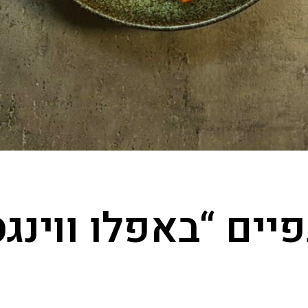
פיים “באפלו ווינגס