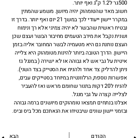
500גר ל1.2 ק”ג ואף יותר.
חשוב מאד שהטומהוק יהיה מיושן. משמע שהמתין
במקרר יישון ייעודי לכך במשך 21 יום ואף יותר. בדרך זו
נבטיח ראשית שהבשר לא יהיה צמיגי אלא רך ונימוח
ושנית נקבל את מירב הטעמים מחיבור הבשר ועצם שכן
העצם נותנת גם היא מטעמיה לבשר המחובר אליה בזמן
היישון. הדרך הטובה ביותר להינות מטומהוק היא צלייה
איטית על גבי אש לא גבוהה או לא ישירה ( במנגל גז
ניתן להדליק צד אחד ולהניח את הסטייק בצד השני).
אפשרות נוספת, הרלוונטית במיוחד בסטייקים עבים,
להניח ל20 דקות בתנור שחומם מראש ואז להעביר
לצלייה קצרה על גבי מנגל.
אצלנו בנתחים תמצאו טומהוקים מיושנים ברמה גבוהה
ובזמני יישון שונים שיבטיחו את הנאתכם מכל ביס וביס.
הקודם
הבא