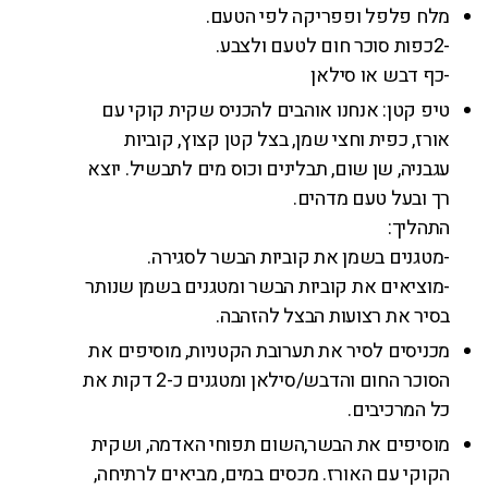
מלח פלפל ופפריקה לפי הטעם.
-2כפות סוכר חום לטעם ולצבע.
-כף דבש או סילאן
טיפ קטן: אנחנו אוהבים להכניס שקית קוקי עם
אורז, כפית וחצי שמן, בצל קטן קצוץ, קוביות
עגבניה, שן שום, תבלינים וכוס מים לתבשיל. יוצא
רך ובעל טעם מדהים.
התהליך:
-מטגנים בשמן את קוביות הבשר לסגירה.
-מוציאים את קוביות הבשר ומטגנים בשמן שנותר
בסיר את רצועות הבצל להזהבה.
מכניסים לסיר את תערובת הקטניות, מוסיפים את
הסוכר החום והדבש/סילאן ומטגנים כ-2 דקות את
כל המרכיבים.
מוסיפים את הבשר,השום תפוחי האדמה, ושקית
הקוקי עם האורז. מכסים במים, מביאים לרתיחה,