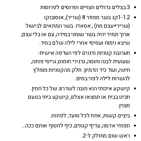
3 בצלים גדולים חצויים ופרוסים לפרוסות
1-1.2קג בשר מספר 8 (שריר), אוסובוקו
(שריר+עצם מח) , אסאדו. בשר המתאים לבישול
ארוך תמיד יהיה בשר שומני במידה, עם או בלי עצם,
שיצא נימוח ועסיסי אחרי לילה שלם בסיר.
תערובת קטניות ודגנים לפי העדפה אישית-
שעועית לבנה וחומה, גרגירי חומוס, גריסי פנינה,
חיטה, ועוד כיד הדמיון. חלק מהקטניות מומלץ
להשרות לילה לפני במים.
קישקע איכותי הוא חובה לשדרוג של כל חמין.
תכינו בבית או תמצאו אצלנו, קישקע ביתי בטעם
מצוין.
ביצים קשות, אחת לכל סועד, לפחות.
תפוחי אדמה, עדיף קטנים, כיף לחטוף אותם ככה…
ראש שום מחולק ל-2.