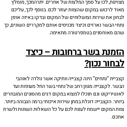
מצוינות, לכו על סמך המלצות של אחרים. יתרהמכך, מומלץ
מאוד לרכוש במקום שהצוות יעזור לכם. בנוסף לכך, עליכם
לבחון את שירות המשלוחים של המקום ובדקו באיזה אופן
נתחי הבשר נארזים וכיצד מכניסים אותם למקררים השונים, כך
שהם מאוחסנים בטמפרטורה מתאימה.
הזמנת בשר ברחובות – כיצד
לבחור נכון?
קצביית “נתחים” הינה קצבייה וותיקה אשר נולדה לאוהבי
הבשר. לקצבייה מגוון רחב של נתחי בשר החל מעופות ועד
לאנטיריקוט וגם תוכלו למצוא במקום דגים מהסוגים המובחרים
ביותר. הקצבייה דוגלת במתן שירות איכותי ברמה הגבוהה ביותר.
צוות המקום יישמח לענות לכם על כל השאלות השונות ולשרת
אתכם.