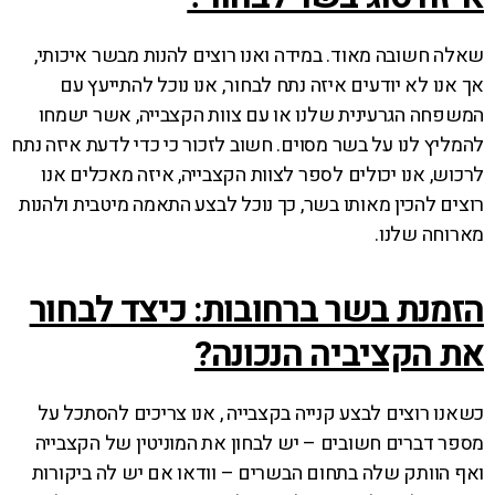
שאלה חשובה מאוד. במידה ואנו רוצים להנות מבשר איכותי,
אך אנו לא יודעים איזה נתח לבחור, אנו נוכל להתייעץ עם
המשפחה הגרעינית שלנו או עם צוות הקצבייה, אשר ישמחו
להמליץ לנו על בשר מסוים. חשוב לזכור כי כדי לדעת איזה נתח
לרכוש, אנו יכולים לספר לצוות הקצבייה, איזה מאכלים אנו
רוצים להכין מאותו בשר, כך נוכל לבצע התאמה מיטבית ולהנות
מארוחה שלנו.
הזמנת בשר ברחובות: כיצד לבחור
את הקציביה הנכונה?
כשאנו רוצים לבצע קנייה בקצבייה , אנו צריכים להסתכל על
מספר דברים חשובים – יש לבחון את המוניטין של הקצבייה
ואף הוותק שלה בתחום הבשרים – וודאו אם יש לה ביקורות