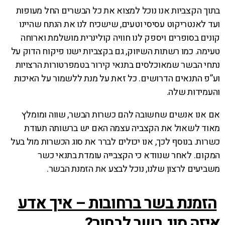
בתוך הקצביות אנו נוכל למצוא את כל הבשרים החל מעופות
ועד לאנטריקוט עסיסי וטעים, שישכיח לנו את הנתח שהיינו
קונים בסופרים ויספק לנו חוויה קולינרית מושלמת וארוחה
טעימה. כמו רשתות השיווק, גם בקצביות ישנו פיקוח הדוק על
נתחי הבשר שמאוכלסים בתנאי קירור בטמפרטורות הרצויות
וע”פ התנאים הדרושים. כל זאת על מנת ללשמור על האיכות
והעמידות שלה.
אם אנו אנשים שחשובה להם כשרות הבשר, שווה ומומלץ
מאוד לשאול את הקצביה עצמה האם יש ברשותה תעודת
כשרות. בנוסף לכך, אנו יכולים לברר את סוג הכשרות מול בעל
המקום. לאחר שנוודא כי הקצבייה עומדת בתנאי כשר
משביעים לרצון שלנו, נוכל לבצע את הזמנת הבשר.
הזמנת בשר ברחובות – איך אדע
איזה סוג בשר לבחור?