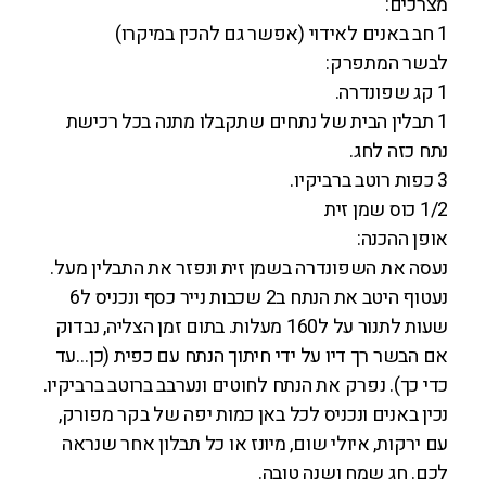
מצרכים:
1 חב באנים לאידוי (אפשר גם להכין במיקרו)
לבשר המתפרק:
1 קג שפונדרה.
1 תבלין הבית של נתחים שתקבלו מתנה בכל רכישת
נתח כזה לחג.
3 כפות רוטב ברביקיו.
1/2 כוס שמן זית
אופן ההכנה:
נעסה את השפונדרה בשמן זית ונפזר את התבלין מעל.
נעטוף היטב את הנתח ב2 שכבות נייר כסף ונכניס ל6
שעות לתנור על ל160 מעלות. בתום זמן הצליה, נבדוק
אם הבשר רך דיו על ידי חיתוך הנתח עם כפית (כן…עד
כדי כך). נפרק את הנתח לחוטים ונערבב ברוטב ברביקיו.
נכין באנים ונכניס לכל באן כמות יפה של בקר מפורק,
עם ירקות, איולי שום, מיונז או כל תבלון אחר שנראה
לכם. חג שמח ושנה טובה.